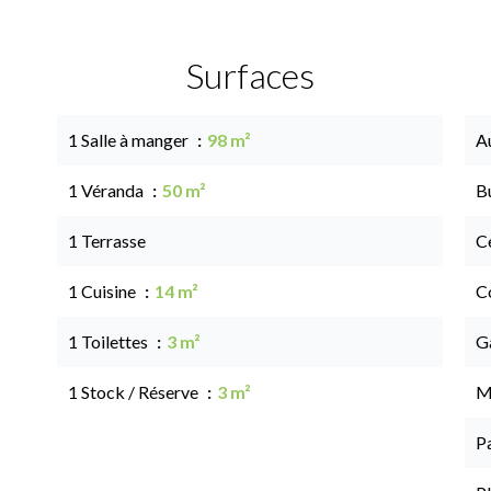
Surfaces
1 Salle à manger
98 m²
A
1 Véranda
50 m²
B
1 Terrasse
Ce
1 Cuisine
14 m²
C
1 Toilettes
3 m²
G
1 Stock / Réserve
3 m²
M
P