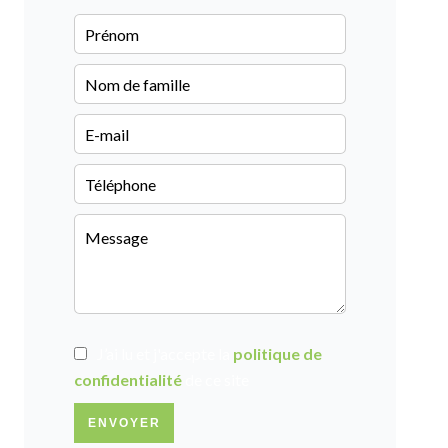
J’ai lu et j'accepte la
politique de
confidentialité
de ce site
ENVOYER