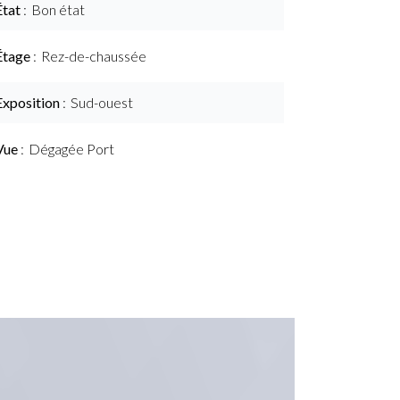
État
Bon état
Étage
Rez-de-chaussée
Exposition
Sud-ouest
Vue
Dégagée Port