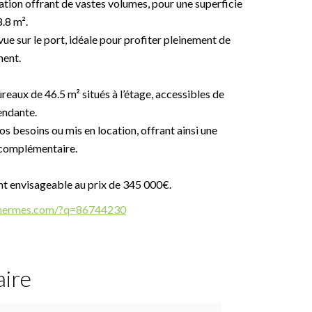
tion offrant de vastes volumes, pour une superficie
.8 m².
e sur le port, idéale pour profiter pleinement de
ment.
ux de 46.5 m² situés à l’étage, accessibles de
endante.
s besoins ou mis en location, offrant ainsi une
 complémentaire.
t envisageable au prix de 345 000€.
edhermes.com/?q=86744230
ire