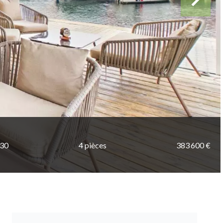
230
4 pièces
383 600 €